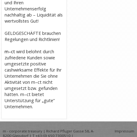
und Ihren
Unternehmenserfolg
nachhaltig ab – Liquidität als
wertvollstes Gut!
GELDGESCHÄFTE brauchen
Regelungen und Richtlinien!
m–ct
wird belohnt durch
zufriedene Kunden sowie
umgesetzte positive
cashwirksame Effekte für Ihr
Unternehmen die Sie ohne
Aktivität von m–ct nicht
umgesetzt bzw. gefunden
hätten. m–ct bietet
Unterstützung für „gute“
Unternehmen.
m - corporate treasury | Richard Pfluger Gasse 58, A-
Impressum
8200 Gleisdorf | T
+43 (0) 650 7300510
|