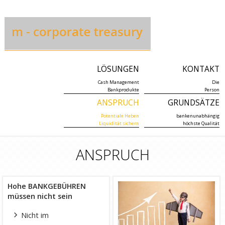
LÖSUNGEN
KONTAKT
Cash Management
Die
Bankprodukte
Person
ANSPRUCH
GRUNDSÄTZE
Potentiale Heben
bankenunabhängig
Liquidität sichern
höchste Qualität
ANSPRUCH
Hohe BANKGEBÜHREN
müssen nicht sein
Nicht im